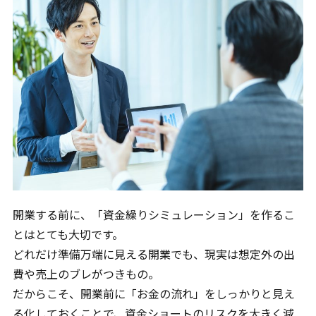
120分で、資金の不安を整理します。
入金、支払い、返済、採用、投資。
複雑につながった資金の悩みを、
120分のオンライン面談で整理します。
料金は、33,000円（税込）。
面談後には、
現状の課題、確認すべき数字、
次に打つべき手をまとめた
開業する前に、「資金繰りシミュレーション」を作るこ
「初回面談レポート」を納品します。
とはとても大切です。
相談して終わりではなく、
どれだけ準備万端に見える開業でも、現実は想定外の出
社長が見返せる判断材料を残します。
費や売上のブレがつきもの。
だからこそ、開業前に「お金の流れ」をしっかりと見え
る化しておくことで、資金ショートのリスクを大きく減