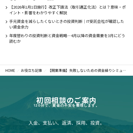
【2026年1月1日施行】改正下請法（取引適正化法）とは？意味・ポ
イント・影響をわかりやすく解説
手元資金を減らしたくないときの投資判断｜IT受託会社が確認した
い資金余力
年度替わりの投資判断と資金戦略―4月以降の資金需要を3月にどう
読むか
HOME
お役立ち記事
【開業準備】失敗しないための資金繰りシミュレーションの作り方選択肢
初回相談のご案内
120分で、資金の不安を整理します。
入金、支払い、返済、採用、投資。