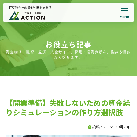
IT受託会社の資金判断を支える
MENU
トップページ
事務所案内
代表プロフィール
悩みから支援を探す
お役立ち記事
全国対応｜支援事例集
資金繰り、融資、返済、入金サイト、採用・投資判断を、悩みや目的
契約書サポート
から探せます。
お知らせ
面談予約・支援適合性確認
プライバシーポリシー
【開業準備】失敗しないための資金繰
りシミュレーションの作り方選択肢
投稿：2025年03月29日
初回相談のご案内