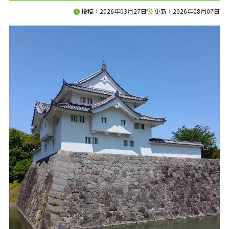
120分で、資金の不安を整理します。
投稿：2026年03月27日
更新：2026年08月07日
入金、支払い、返済、採用、投資。
複雑につながった資金の悩みを、
120分のオンライン面談で整理します。
料金は、33,000円（税込）。
面談後には、
現状の課題、確認すべき数字、
次に打つべき手をまとめた
「初回面談レポート」を納品します。
相談して終わりではなく、
社長が見返せる判断材料を残します。