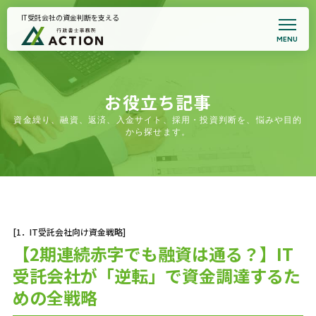
IT受託会社の資金判断を支える
MENU
トップページ
事務所案内
代表プロフィール
悩みから支援を探す
お役立ち記事
全国対応｜支援事例集
資金繰り、融資、返済、入金サイト、採用・投資判断を、悩みや目的
契約書サポート
から探せます。
お知らせ
面談予約・支援適合性確認
プライバシーポリシー
[1．IT受託会社向け資金戦略]
【2期連続赤字でも融資は通る？】IT
受託会社が「逆転」で資金調達するた
めの全戦略
初回相談のご案内