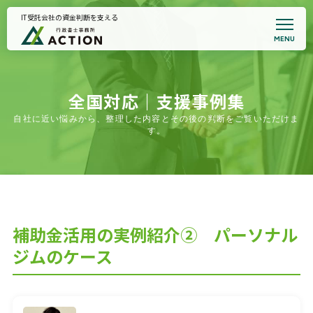
IT受託会社の資金判断を支える
MENU
トップページ
事務所案内
代表プロフィール
悩みから支援を探す
全国対応｜支援事例集
全国対応｜支援事例集
自社に近い悩みから、整理した内容とその後の判断をご覧いただけま
契約書サポート
す。
お知らせ
面談予約・支援適合性確認
プライバシーポリシー
補助金活用の実例紹介② パーソナル
ジムのケース
初回相談のご案内