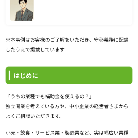
120分で、資金の不安を整理します。
入金、支払い、返済、採用、投資。
複雑につながった資金の悩みを、
※本事例はお客様のご了解をいただき、守秘義務に配慮
120分のオンライン面談で整理します。
したうえで掲載しています
料金は、33,000円（税込）。
面談後には、
はじめに
現状の課題、確認すべき数字、
次に打つべき手をまとめた
「初回面談レポート」を納品します。
「うちの業種でも補助金を使えるの？」
独立開業を考えている方や、中小企業の経営者さまから
相談して終わりではなく、
よくご相談いただきます。
社長が見返せる判断材料を残します。
小売・飲食・サービス業・製造業など、実は幅広い業種