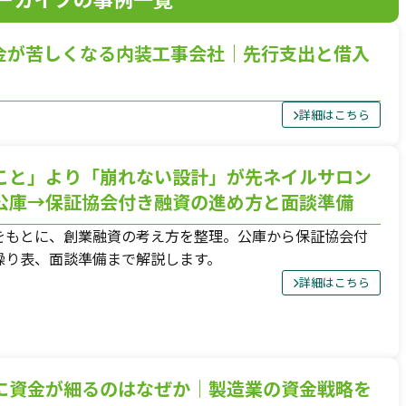
120分で、資金の不安を整理します。
金が苦しくなる内装工事会社｜先行支出と借入
入金、支払い、返済、採用、投資。
詳細はこちら
複雑につながった資金の悩みを、
120分のオンライン面談で整理します。
こと」より「崩れない設計」が先ネイルサロン
料金は、33,000円（税込）。
公庫→保証協会付き融資の進め方と面談準備
面談後には、
をもとに、創業融資の考え方を整理。公庫から保証協会付
現状の課題、確認すべき数字、
繰り表、面談準備まで解説します。
次に打つべき手をまとめた
詳細はこちら
「初回面談レポート」を納品します。
相談して終わりではなく、
社長が見返せる判断材料を残します。
に資金が細るのはなぜか｜製造業の資金戦略を