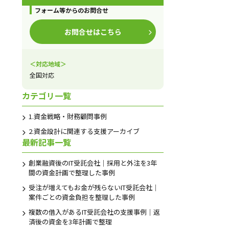
フォーム等からのお問合せ
お問合せはこちら
＜対応地域＞
全国対応
カテゴリ一覧
1.資金戦略・財務顧問事例
2.資金設計に関連する支援アーカイブ
最新記事一覧
創業融資後のIT受託会社｜採用と外注を3年
間の資金計画で整理した事例
受注が増えてもお金が残らないIT受託会社｜
案件ごとの資金負担を整理した事例
複数の借入があるIT受託会社の支援事例｜返
済後の資金を3年計画で整理