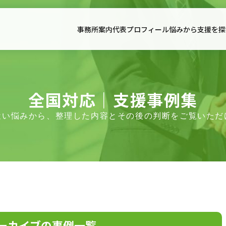
事務所案内
代表プロフィール
悩みから支援を探
事務所案内
代表プ
事務所案内
全国対応｜支援事例集
お役立
面談予約・支援適合性確認
アクセス
全国対応｜支援事例集
近い悩みから、整理した内容とその後の判断をご覧いただ
初回相談のご案内
アーカイブの事例一覧