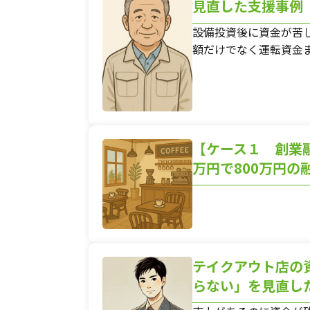
見直した支援事例
設備投資後に資金が苦
🍃ご相
額だけでなく運転資金
◎現在、電話相
お手数ですが、問い合わ
【ケース１ 創業
万円で800万円の
全国対応
対応地域
テイクアウト店の
らない」を見直し