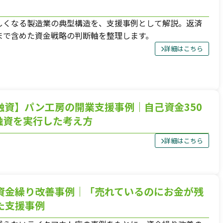
しくなる製造業の典型構造を、支援事例として解説。返済
談方法について
メールで
まで含めた資金戦略の判断軸を整理します。
談は承っておりません。
24時間36
詳細はこちら
せフォームからご相談ください。
融資】パン工房の開業支援事例｜自己資金350
融資を実行した考え方
詳細はこちら
資金繰り改善事例｜「売れているのにお金が残
た支援事例