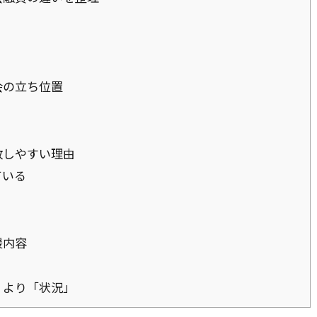
会の立ち位置
敗しやすい理由
ている
援内容
」より「状況」