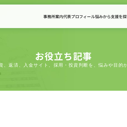
事務所案内
代表プロフィール
悩みから支援を探
事務所案内
代表プ
事務所案内
サービス一覧
全国対応｜支援事例集
契約書
面談予約・支援適合性確認
アクセス
料金表
契約書サポート
お役立ち記事
資、返済、入金サイト、採用・投資判断を、悩みや目的
初回相談のご案内