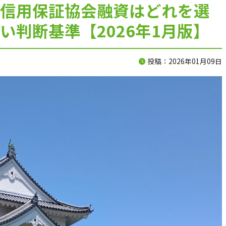
信用保証協会融資はどれを選
120分で、資金の不安を整理します。
い判断基準【2026年1月版】
入金、支払い、返済、採用、投資。
投稿：2026年01月09日
複雑につながった資金の悩みを、
120分のオンライン面談で整理します。
料金は、33,000円（税込）。
面談後には、
現状の課題、確認すべき数字、
次に打つべき手をまとめた
「初回面談レポート」を納品します。
相談して終わりではなく、
社長が見返せる判断材料を残します。