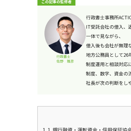
この記事の監修者
行政書士事務所ACTI
IT受託会社の借入、
一体で見ながら、
借入後も会社が無理
地方公務員として26
行政書士
佐野 雅彦
制度運用と相談対応
制度、数字、資金の
社長が次の判断をし
1.
1. 銀行融資・運転資金・信用保証協