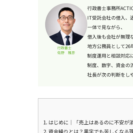
行政書士事務所ACTI
IT受託会社の借入、
一体で見ながら、
借入後も会社が無理
地方公務員として26
行政書士
佐野 雅彦
制度運用と相談対応
制度、数字、資金の
社長が次の判断をし
1.
はじめに｜「売上はあるのに不安が
2.
資金繰りとは？黒字でも苦しくなる