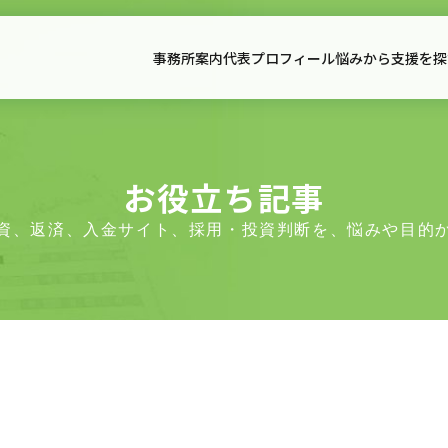
事務所案内
代表プロフィール
悩みから支援を探
事務所案内
代表プ
事務所案内
全国対応｜支援事例集
お役立
面談予約・支援適合性確認
アクセス
お役立ち記事
資、返済、入金サイト、採用・投資判断を、悩みや目的
初回相談のご案内