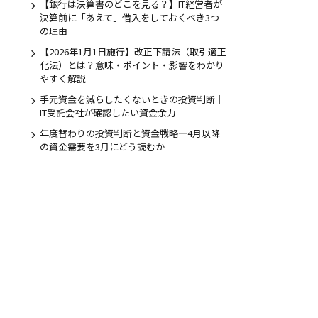
【銀行は決算書のどこを見る？】IT経営者が
決算前に「あえて」借入をしておくべき3つ
の理由
のお問合せ
【2026年1月1日施行】改正下請法（取引適正
5日受付
化法）とは？意味・ポイント・影響をわかり
やすく解説
手元資金を減らしたくないときの投資判断｜
IT受託会社が確認したい資金余力
年度替わりの投資判断と資金戦略―4月以降
の資金需要を3月にどう読むか