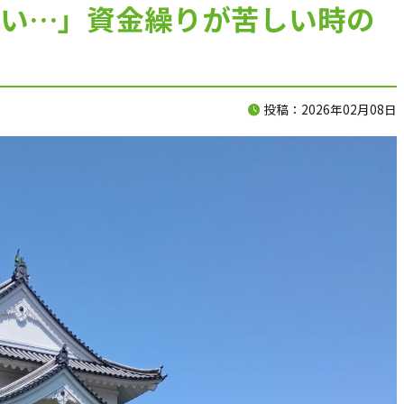
い…」資金繰りが苦しい時の
120分で、資金の不安を整理します。
】
入金、支払い、返済、採用、投資。
投稿：2026年02月08日
複雑につながった資金の悩みを、
120分のオンライン面談で整理します。
料金は、33,000円（税込）。
面談後には、
現状の課題、確認すべき数字、
次に打つべき手をまとめた
「初回面談レポート」を納品します。
相談して終わりではなく、
社長が見返せる判断材料を残します。