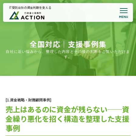
IT受託会社の資金判断を支える
MENU
トップページ
事務所案内
代表プロフィール
悩みから支援を探す
全国対応｜支援事例集
全国対応｜支援事例集
自社に近い悩みから、整理した内容とその後の判断をご覧いただけま
契約書サポート
す。
お知らせ
面談予約・支援適合性確認
プライバシーポリシー
[1.資金戦略・財務顧問事例]
売上はあるのに資金が残らない──資
金繰り悪化を招く構造を整理した支援
事例
初回相談のご案内