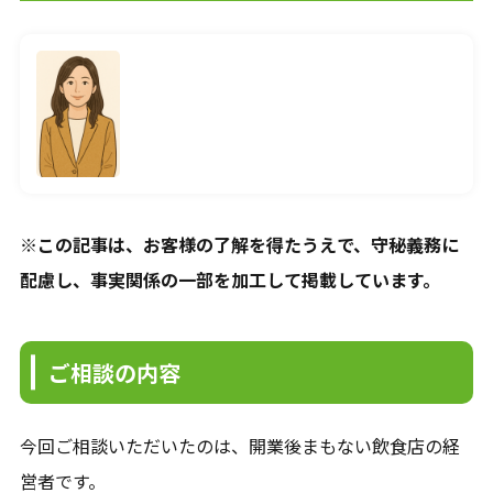
120分で、資金の不安を整理します。
入金、支払い、返済、採用、投資。
複雑につながった資金の悩みを、
120分のオンライン面談で整理します。
料金は、33,000円（税込）。
※この記事は、お客様の了解を得たうえで、守秘義務に
面談後には、
配慮し、事実関係の一部を加工して掲載しています。
現状の課題、確認すべき数字、
次に打つべき手をまとめた
「初回面談レポート」を納品します。
ご相談の内容
相談して終わりではなく、
社長が見返せる判断材料を残します。
今回ご相談いただいたのは、開業後まもない飲食店の経
営者です。