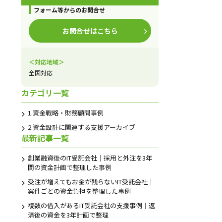
フォーム等からのお問合せ
お問合せはこちら
＜対応地域＞
全国対応
カテゴリ一覧
1.資金戦略・財務顧問事例
2.資金設計に関連する支援アーカイブ
最新記事一覧
創業融資後のIT受託会社｜採用と外注を3年
間の資金計画で整理した事例
受注が増えてもお金が残らないIT受託会社｜
案件ごとの資金負担を整理した事例
複数の借入があるIT受託会社の支援事例｜返
済後の資金を3年計画で整理