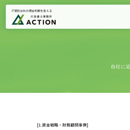
IT受託会社の資金判断を支える
トップページ
悩みから支援を探す
お知らせ
自社に
プライバシーポリシー
[1.資金戦略・財務顧問事例]