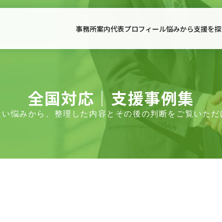
事務所案内
代表プロフィール
悩みから支援を探
事務所案内
代表プ
事務所案内
サービス一覧
全国対応｜支援事例集
契約書
面談予約・支援適合性確認
アクセス
料金表
契約書サポート
全国対応｜支援事例集
近い悩みから、整理した内容とその後の判断をご覧いただ
初回相談のご案内