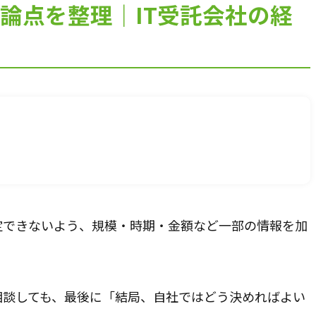
論点を整理｜IT受託会社の経
120分で、資金の不安を整理します。
入金、支払い、返済、採用、投資。
複雑につながった資金の悩みを、
120分のオンライン面談で整理します。
料金は、33,000円（税込）。
面談後には、
現状の課題、確認すべき数字、
次に打つべき手をまとめた
定できないよう、規模・時期・金額など一部の情報を加
「初回面談レポート」を納品します。
相談して終わりではなく、
社長が見返せる判断材料を残します。
相談しても、最後に「結局、自社ではどう決めればよい