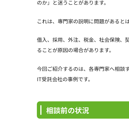
のか」と迷うことがあります。
🍃ご相
これは、専門家の説明に問題があると
◎現在、電話相
お手数ですが、問い合わ
借入、採用、外注、税金、社会保険、
ることが原因の場合があります。
今回ご紹介するのは、各専門家へ相談
全国対応
対応地域
IT受託会社の事例です。
相談前の状況