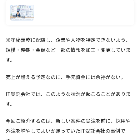
120分で、資金の不安を整理します。
入金、支払い、返済、採用、投資。
複雑につながった資金の悩みを、
※守秘義務に配慮し、企業や人物を特定できないよう、
120分のオンライン面談で整理します。
規模・時期・金額など一部の情報を加工・変更していま
料金は、33,000円（税込）。
す。
面談後には、
売上が増える予定なのに、手元資金には余裕がない。
現状の課題、確認すべき数字、
次に打つべき手をまとめた
IT受託会社では、このような状況が起こることがありま
「初回面談レポート」を納品します。
す。
相談して終わりではなく、
社長が見返せる判断材料を残します。
今回ご紹介するのは、新しい案件の受注を前に、採用や
外注を増やしてよいか迷っていたIT受託会社の事例で