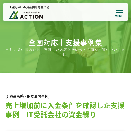
IT受託会社の資金判断を支える
MENU
トップページ
事務所案内
代表プロフィール
悩みから支援を探す
全国対応｜支援事例集
全国対応｜支援事例集
自社に近い悩みから、整理した内容とその後の判断をご覧いただけま
お役立ち記事
す。
お知らせ
面談予約・支援適合性確認
プライバシーポリシー
[1.資金戦略・財務顧問事例]
売上増加前に入金条件を確認した支援
事例｜IT受託会社の資金繰り
初回相談のご案内