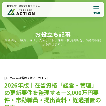
IT受託会社の資金判断を支える
MENU
トップページ
事務所案内
代表プロフィール
悩みから支援を探す
お役立ち記事
全国対応｜支援事例集
資金繰り、融資、返済、入金サイト、採用・投資判断を、悩みや目的
契約書サポート
から探せます。
お知らせ
面談予約・支援適合性確認
プライバシーポリシー
[4．外国人経営者支援アーカイブ]
2026年版｜在留資格「経営・管理」
の更新要件を整理する—3,000万円要
件・常勤職員・提出資料・経過措置の
初回相談のご案内