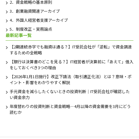
2．資金戦略の基本原則
3．創業融資関連アーカイブ
4．外国人経営者支援アーカイブ
5．制度改正・実務論点
最新記事一覧
【2期連続赤字でも融資は通る？】IT受託会社が「逆転」で資金調達
するための全戦略
【銀行は決算書のどこを見る？】IT経営者が決算前に「あえて」借入
をしておくべき3つの理由
【2026年1月1日施行】改正下請法（取引適正化法）とは？意味・ポ
イント・影響をわかりやすく解説
手元資金を減らしたくないときの投資判断｜IT受託会社が確認した
い資金余力
年度替わりの投資判断と資金戦略―4月以降の資金需要を3月にどう
読むか