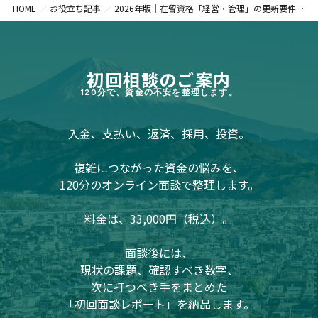
HOME
お役立ち記事
2026年版｜在留資格「経営・管理」の更新要件を整理する—3,000万円要件・常勤職員・提出資料・経過措置の見方
初回相談のご案内
120分で、資金の不安を整理します。
入金、支払い、返済、採用、投資。
複雑につながった資金の悩みを、
120分のオンライン面談で整理します。
料金は、33,000円（税込）。
面談後には、
現状の課題、確認すべき数字、
次に打つべき手をまとめた
「初回面談レポート」を納品します。