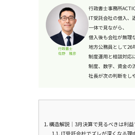
行政書士事務所ACTI
IT受託会社の借入、
一体で見ながら、
借入後も会社が無理
地方公務員として26
行政書士
佐野 雅彦
制度運用と相談対応
制度、数字、資金の
社長が次の判断をし
1.
構造解説｜3月決算で見るべきは利益
1.1.
IT受託会社でズレが深くなる理