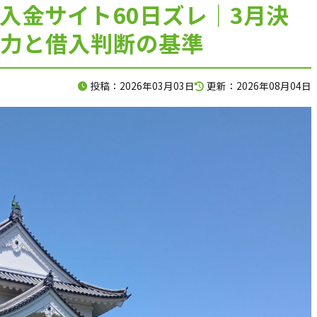
と入金サイト60日ズレ｜3月決
120分で、資金の不安を整理します。
力と借入判断の基準
入金、支払い、返済、採用、投資。
投稿：2026年03月03日
更新：2026年08月04日
複雑につながった資金の悩みを、
120分のオンライン面談で整理します。
料金は、33,000円（税込）。
面談後には、
現状の課題、確認すべき数字、
次に打つべき手をまとめた
「初回面談レポート」を納品します。
相談して終わりではなく、
社長が見返せる判断材料を残します。