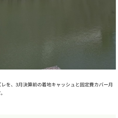
日ズレを、3月決算前の着地キャッシュと固定費カバー月
す。