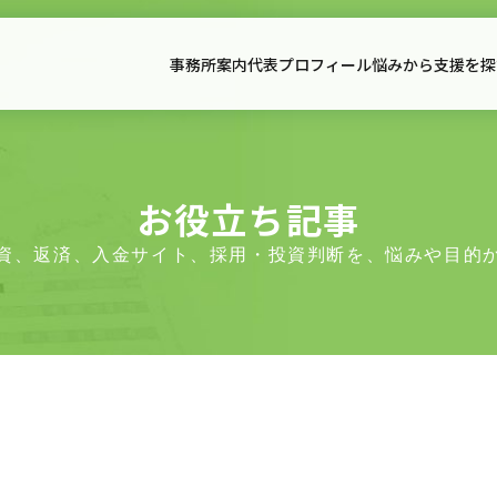
事務所案内
代表プロフィール
悩みから支援を探
事務所案内
代表プ
事務所案内
全国対応｜支援事例集
お役立
面談予約・支援適合性確認
アクセス
お役立ち記事
資、返済、入金サイト、採用・投資判断を、悩みや目的
初回相談のご案内