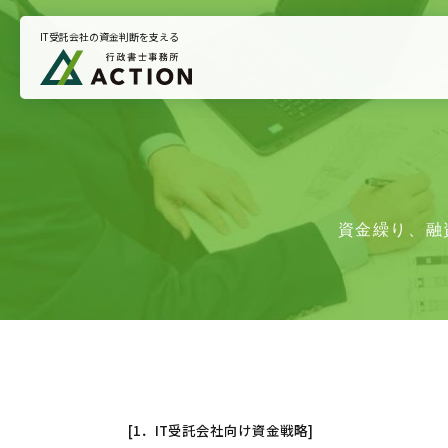
IT受託会社の資金判断を支える
トップページ
悩みから支援を探す
お知らせ
資金繰り、融
プライバシーポリシー
[1．IT受託会社向け資金戦略]