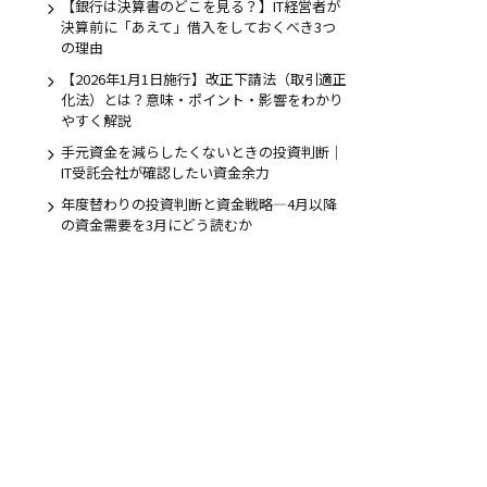
【銀行は決算書のどこを見る？】IT経営者が
決算前に「あえて」借入をしておくべき3つ
の理由
のお問合せ
【2026年1月1日施行】改正下請法（取引適正
5日受付
化法）とは？意味・ポイント・影響をわかり
やすく解説
手元資金を減らしたくないときの投資判断｜
IT受託会社が確認したい資金余力
年度替わりの投資判断と資金戦略―4月以降
の資金需要を3月にどう読むか