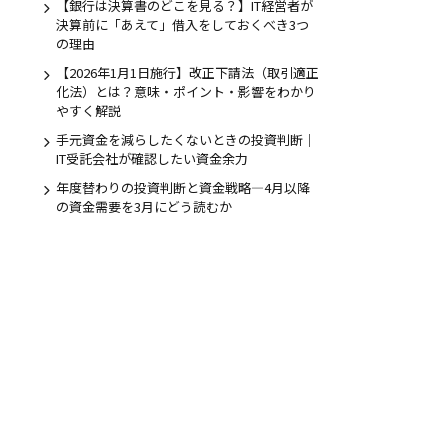
【銀行は決算書のどこを見る？】IT経営者が
決算前に「あえて」借入をしておくべき3つ
の理由
のお問合せ
【2026年1月1日施行】改正下請法（取引適正
5日受付
化法）とは？意味・ポイント・影響をわかり
やすく解説
手元資金を減らしたくないときの投資判断｜
IT受託会社が確認したい資金余力
年度替わりの投資判断と資金戦略―4月以降
の資金需要を3月にどう読むか