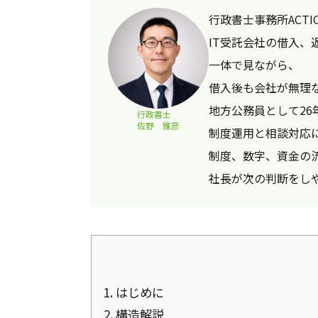
行政書士事務所ACTI
IT受託会社の借入、
一体で見ながら、
借入後も会社が無理
地方公務員として26
行政書士
佐野 雅彦
制度運用と相談対応
制度、数字、資金の
社長が次の判断をし
1.
はじめに
2.
構造解説