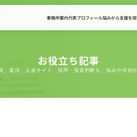
事務所案内
代表プロフィール
悩みから支援を探
事務所案内
代表プ
事務所案内
サービス一覧
全国対応｜支援事例集
契約書
面談予約・支援適合性確認
アクセス
料金表
契約書サポート
お役立ち記事
資、返済、入金サイト、採用・投資判断を、悩みや目的
初回相談のご案内