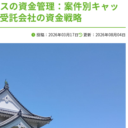
スの資金管理：案件別キャッ
120分で、資金の不安を整理します。
T受託会社の資金戦略
入金、支払い、返済、採用、投資。
投稿：2026年03月17日
更新：2026年08月04日
複雑につながった資金の悩みを、
120分のオンライン面談で整理します。
料金は、33,000円（税込）。
面談後には、
現状の課題、確認すべき数字、
次に打つべき手をまとめた
「初回面談レポート」を納品します。
相談して終わりではなく、
社長が見返せる判断材料を残します。