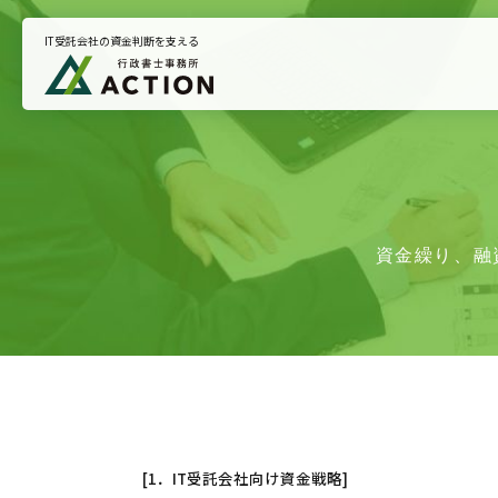
IT受託会社の資金判断を支える
トップページ
悩みから支援を探す
お知らせ
資金繰り、融
プライバシーポリシー
[1．IT受託会社向け資金戦略]