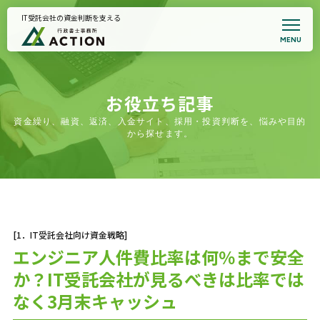
IT受託会社の資金判断を支える
MENU
トップページ
事務所案内
代表プロフィール
悩みから支援を探す
お役立ち記事
全国対応｜支援事例集
資金繰り、融資、返済、入金サイト、採用・投資判断を、悩みや目的
契約書サポート
から探せます。
お知らせ
面談予約・支援適合性確認
プライバシーポリシー
[1．IT受託会社向け資金戦略]
エンジニア人件費比率は何％まで安全
か？IT受託会社が見るべきは比率では
なく3月末キャッシュ
初回相談のご案内