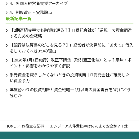
4．外国人経営者支援アーカイブ
5．制度改正・実務論点
最新記事一覧
【2期連続赤字でも融資は通る？】IT受託会社が「逆転」で資金調達
するための全戦略
【銀行は決算書のどこを見る？】IT経営者が決算前に「あえて」借入
をしておくべき3つの理由
【2026年1月1日施行】改正下請法（取引適正化法）とは？意味・ポ
イント・影響をわかりやすく解説
手元資金を減らしたくないときの投資判断｜IT受託会社が確認した
い資金余力
年度替わりの投資判断と資金戦略―4月以降の資金需要を3月にどう
読むか
HOME
お役立ち記事
エンジニア人件費比率は何％まで安全か？IT受託会社が見るべきは比率ではなく3月末キャッシュ