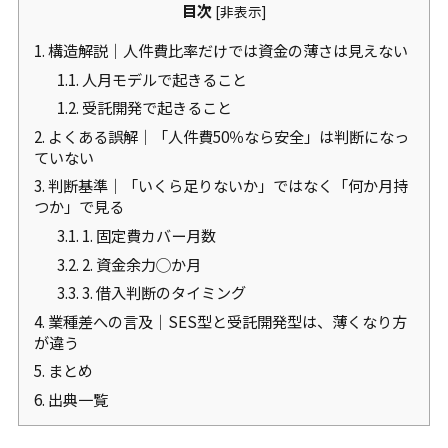
目次
[
非表示
]
1.
構造解説｜人件費比率だけでは資金の薄さは見えない
1.1.
人月モデルで起きること
1.2.
受託開発で起きること
2.
よくある誤解｜「人件費50％なら安全」は判断になっ
ていない
3.
判断基準｜「いくら足りないか」ではなく「何か月持
つか」で見る
3.1.
1. 固定費カバー月数
3.2.
2. 資金余力◯か月
3.3.
3. 借入判断のタイミング
4.
業種差への言及｜SES型と受託開発型は、薄くなり方
が違う
5.
まとめ
6.
出典一覧