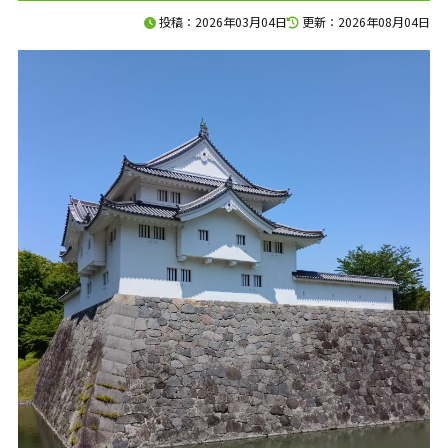
120分で、資金の不安を整理します。
投稿：2026年03月04日
更新：2026年08月04日
入金、支払い、返済、採用、投資。
複雑につながった資金の悩みを、
120分のオンライン面談で整理します。
料金は、33,000円（税込）。
面談後には、
現状の課題、確認すべき数字、
次に打つべき手をまとめた
「初回面談レポート」を納品します。
相談して終わりではなく、
社長が見返せる判断材料を残します。