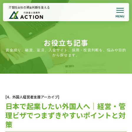
IT受託会社の資金判断を支える
MENU
トップページ
事務所案内
代表プロフィール
悩みから支援を探す
お役立ち記事
全国対応｜支援事例集
資金繰り、融資、返済、入金サイト、採用・投資判断を、悩みや目的
契約書サポート
から探せます。
お知らせ
面談予約・支援適合性確認
プライバシーポリシー
[4．外国人経営者支援アーカイブ]
日本で起業したい外国人へ｜経営・管
理ビザでつまずきやすいポイントと対
策
初回相談のご案内