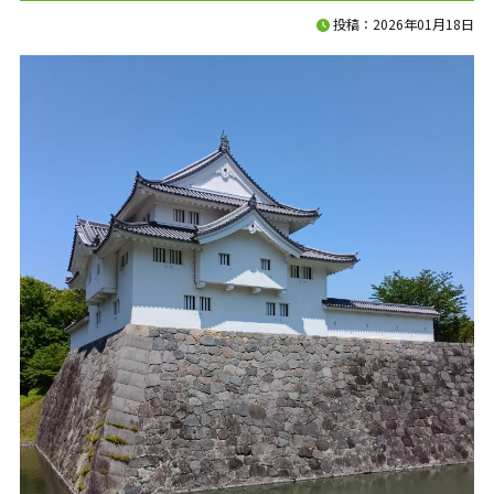
120分で、資金の不安を整理します。
投稿：2026年01月18日
入金、支払い、返済、採用、投資。
複雑につながった資金の悩みを、
120分のオンライン面談で整理します
料金は、33,000円（税込）。
面談後には、
現状の課題、確認すべき数字、
次に打つべき手をまとめた
「初回面談レポート」を納品します
相談して終わりではなく、
社長が見返せる判断材料を残します