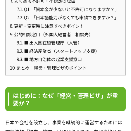
7.
よくある不許可・不認定の理由
7.1.
Q1. 「資本金が少ないと不許可になりますか？」
7.2.
Q2. 「日本語能力がなくても申請できますか？」
8.
更新・変更時に注意すべきポイント
9.
公的相談窓口（外国人経営者 相談先）
9.1.
■ 出入国在留管理庁（入管）
9.2.
■ 経済産業省（スタートアップ支援）
9.3.
■ 地方自治体の起業支援窓口
10.
まとめ：経営・管理ビザのポイント
はじめに：なぜ「経営・管理ビザ」が重
要か？
日本で会社を設立し、事業を継続的に運営するためには